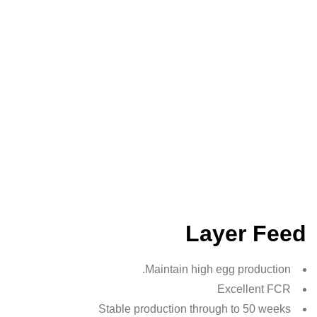
الرئيسية
Animal Feed
Poultry Feed
Layer Feed
Layer Feed
Maintain high egg production.
Excellent FCR
Stable production through to 50 weeks